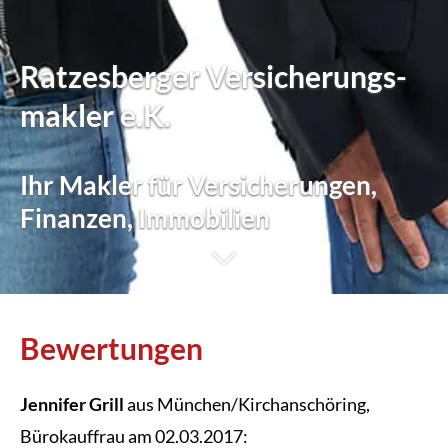
Ratzesberger Ver­sicherungs­
makler e.K.
Ihr Makler für Versicherungen,
Finanzen, Immobilien
Bewertungen
Jennifer Grill
aus München/Kirchanschöring
,
Bürokauffrau
am 02.03.2017: